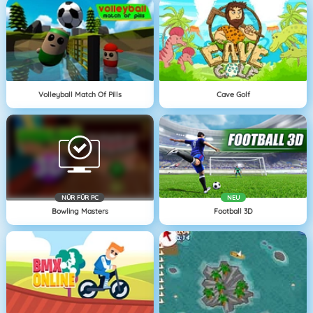
Volleyball Match Of Pills
Cave Golf
NÜR FÜR PC
NEU
Bowling Masters
Football 3D