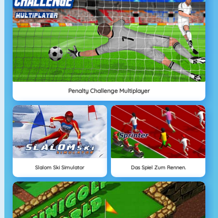
Penalty Challenge Multiplayer
Slalom Ski Simulator
Das Spiel Zum Rennen.