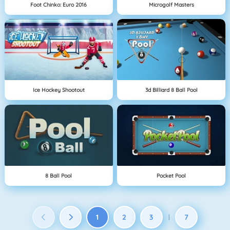
Foot Chinko: Euro 2016
Microgolf Masters
Ice Hockey Shootout
3d Billiard 8 Ball Pool
8 Ball Pool
Pocket Pool
1
2
3
7
|