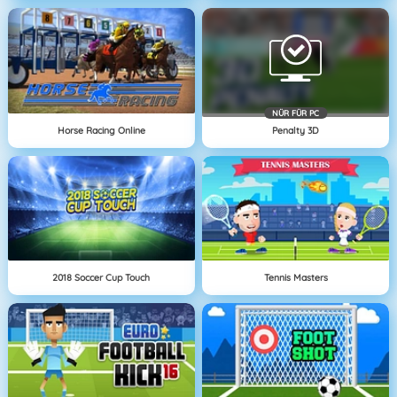
NÜR FÜR PC
Horse Racing Online
Penalty 3D
2018 Soccer Cup Touch
Tennis Masters