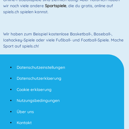
wir noch viele andere
Sportspiele
, die du gratis, online auf
spiels.ch spielen kannst.
Wir haben zum Beispiel kostenlose Basketball-, Baseball-,
Icehockey-Spiele oder viele Fußball- und Football-Spiele. Mache
Sport auf spiels.ch!
Datenschutzeinstellungen
Datenschutzerklaerung
Cookie erklaerung
Nutzungsbedingungen
Über uns
Kontakt