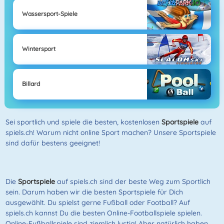
Wassersport-Spiele
Wintersport
Billard
Sei sportlich und spiele die besten, kostenlosen
Sportspiele
auf
spiels.ch! Warum nicht online Sport machen? Unsere Sportspiele
sind dafür bestens geeignet!
Die
Sportspiele
auf spiels.ch sind der beste Weg zum Sportlich
sein. Darum haben wir die besten Sportspiele für Dich
ausgewählt. Du spielst gerne Fußball oder Football? Auf
spiels.ch kannst Du die besten Online-Footballspiele spielen.
Online-Fußballspiele sind ziemlich lustig! Aber natürlich haben