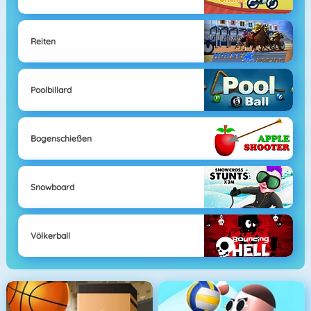
Reiten
Poolbillard
Bogenschießen
Snowboard
Völkerball