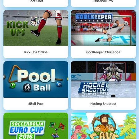
Foot Shot
Baseball Pro
Kick Ups Online
GoalKeeper Challenge
8Ball Pool
Hockey Shootout