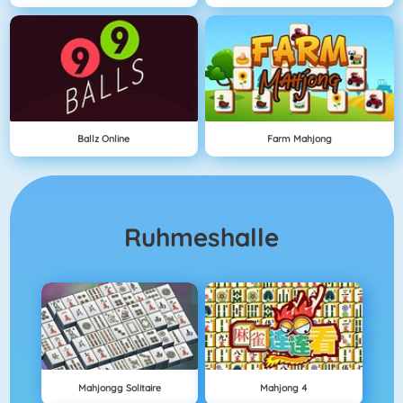
Ballz Online
Farm Mahjong
Ruhmeshalle
Mahjongg Solitaire
Mahjong 4