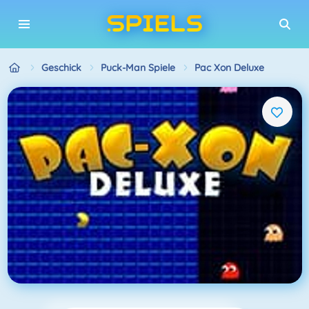
Geschick
Puck-Man Spiele
Pac Xon Deluxe