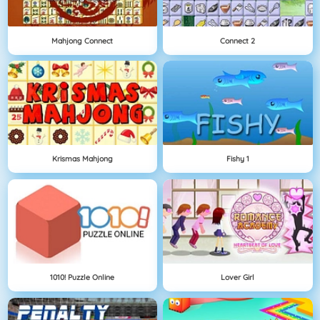
Mahjong Connect
Connect 2
Krismas Mahjong
Fishy 1
1010! Puzzle Online
Lover Girl