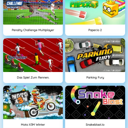
Penalty Challenge Multiplayer
Paper.io 2
Das Spiel Zum Rennen.
Parking Fury
Moto X3M Winter
Snakeblast.io