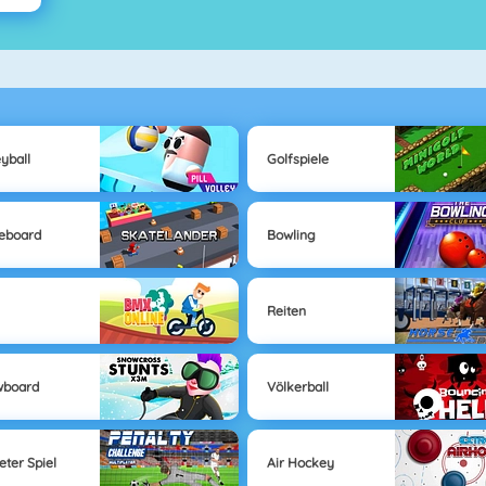
eyball
Golfspiele
eboard
Bowling
Reiten
wboard
Völkerball
eter Spiel
Air Hockey