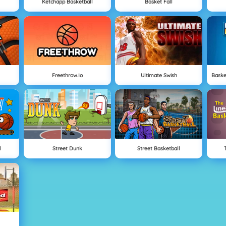
Ketchapp Basketball
Basket Fall
Freethrow.io
Ultimate Swish
l
Street Dunk
Street Basketball