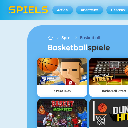
Action
Abenteuer
Geschick
Sport
Basketball
Basketball
spiele
3 Point Rush
Basketball Street