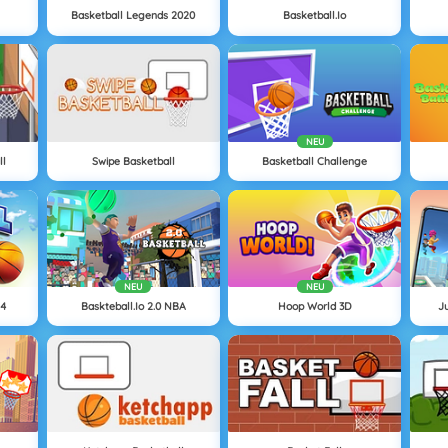
Basketball Legends 2020
Basketball.io
NEU
ll
Swipe Basketball
Basketball Challenge
NEU
NEU
24
Baskteball.io 2.0 NBA
Hoop World 3D
J