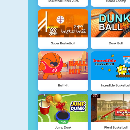
Basketball Stars 2026
Hoops Champ
Super Basketball
Dunk Ball
Ball Hit
Incredible Basketbal
NEU
Jump Dunk
Pferd Basketball