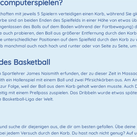
lcomputerspielen?
haften mit jeweils 5 Spielern verteidigen einen Korb, während Sie gl
rbe sind an beiden Enden des Spielfelds in einer Höhe von etwas üb
ringenlassen des Balls auf dem Boden während der Fortbewegung) 
 auch probieren, den Ball aus größerer Entfernung durch den Korb 
he unterschiedlicher Positionen auf dem Spielfeld durch den Korb zu
rb manchmal auch noch hoch und runter oder von Seite zu Seite, um 
 des Basketball
portlehrer James Naismith erfunden, der zu dieser Zeit in Massach
th ein Hallenspiel mit einem Ball und zwei Pfirsichkörben aus. Am A
zur Folge, weil der Ball aus dem Korb geholt werden musste. Auch Dr
eitig mit einem Prellpass zuspielen. Das Dribbeln wurde etwas späte
e Basketball-Liga der Welt.
nd suche dir diejenigen aus, die dir am besten gefallen. Übe dein
bei jedem Versuch durch den Korb. Du hast noch nicht genug? Auf un