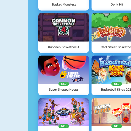
Basket Monsterz
Dunk Hit
Kanonen Basketball 4
Real Street Basketba
NEU
NEU
Super Snappy Hoops
Basketball Kings 20
NEU
NEU