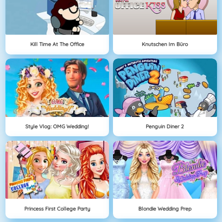
Kill Time At The Office
Knutschen Im Büro
Style Vlog: OMG Wedding!
Penguin Diner 2
Princess First College Party
Blondie Wedding Prep