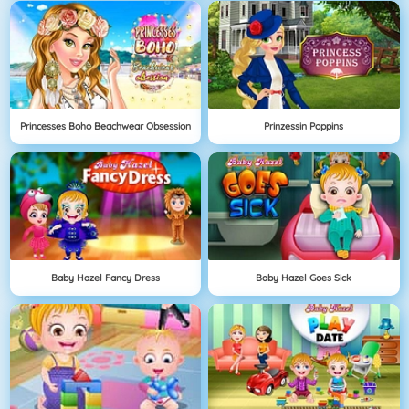
Princesses Boho Beachwear Obsession
Prinzessin Poppins
Baby Hazel Fancy Dress
Baby Hazel Goes Sick