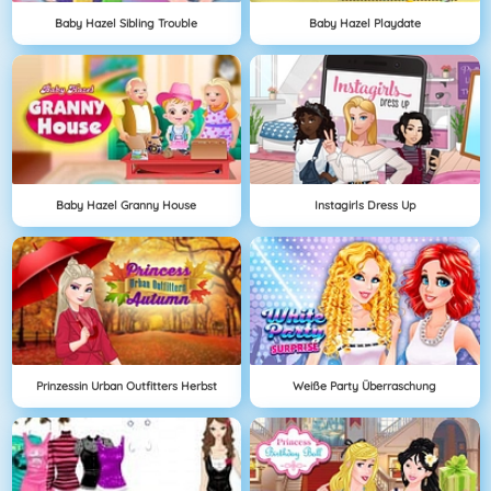
Baby Hazel Sibling Trouble
Baby Hazel Playdate
Baby Hazel Granny House
Instagirls Dress Up
Prinzessin Urban Outfitters Herbst
Weiße Party Überraschung