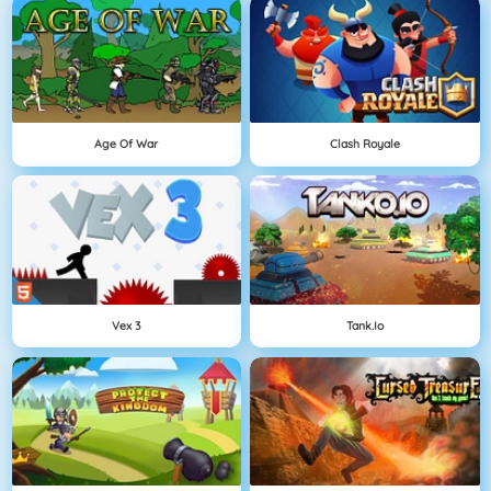
Age Of War
Clash Royale
Vex 3
Tank.io