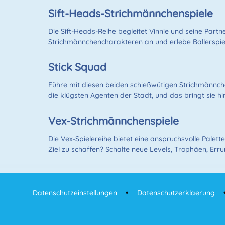
Sift-Heads-Strichmännchenspiele
Die Sift-Heads-Reihe begleitet Vinnie und seine Part
Strichmännchencharakteren an und erlebe Ballerspie
Stick Squad
Führe mit diesen beiden schießwütigen Strichmännch
die klügsten Agenten der Stadt, und das bringt sie hin
Vex-Strichmännchenspiele
Die Vex-Spielereihe bietet eine anspruchsvolle Palett
Ziel zu schaffen? Schalte neue Levels, Trophäen, Err
Datenschutzeinstellungen
Datenschutzerklaerung