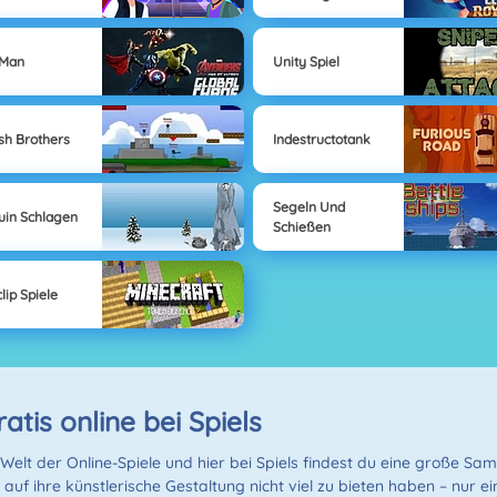
 Man
Unity Spiel
h Brothers
Indestructotank
Segeln Und
uin Schlagen
Schießen
lip Spiele
tis online bei Spiels
 Welt der Online-Spiele und hier bei Spiels findest du eine große S
f ihre künstlerische Gestaltung nicht viel zu bieten haben – nur ein