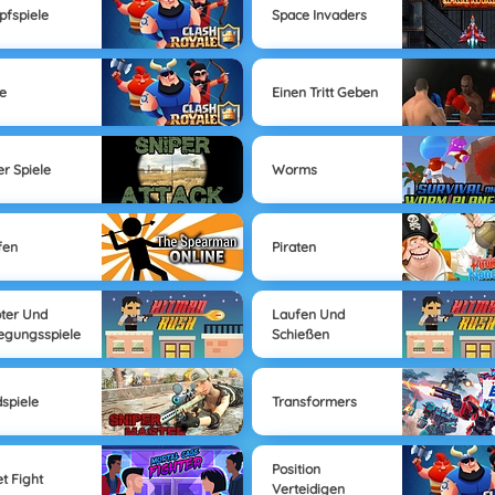
fspiele
Space Invaders
le
Einen Tritt Geben
er Spiele
Worms
fen
Piraten
ter Und
Laufen Und
gungsspiele
Schießen
spiele
Transformers
Position
et Fight
Verteidigen