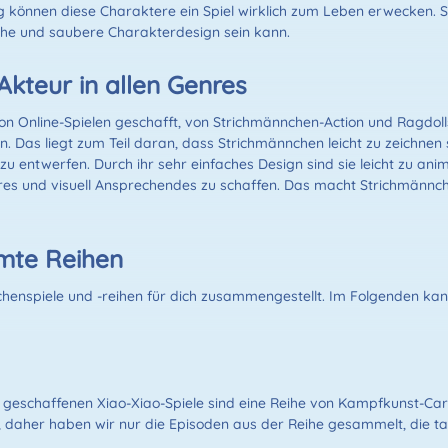
g können diese Charaktere ein Spiel wirklich zum Leben erwecken. S
ache und saubere Charakterdesign sein kann.
Akteur in allen Genres
n Online-Spielen geschafft, von Strichmännchen-Action und Ragdolls
Das liegt zum Teil daran, dass Strichmännchen leicht zu zeichnen si
zu entwerfen. Durch ihr sehr einfaches Design sind sie leicht zu a
es und visuell Ansprechendes zu schaffen. Das macht Strichmännche
mte Reihen
henspiele und -reihen für dich zusammengestellt. Im Folgenden kann
g geschaffenen Xiao-Xiao-Spiele sind eine Reihe von Kampfkunst-C
, daher haben wir nur die Episoden aus der Reihe gesammelt, die tats