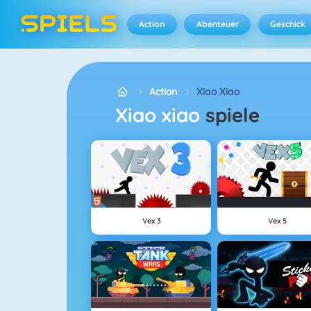
Action
Abenteuer
Geschick
Action
Xiao Xiao
xiao xiao
spiele
Vex 3
Vex 5