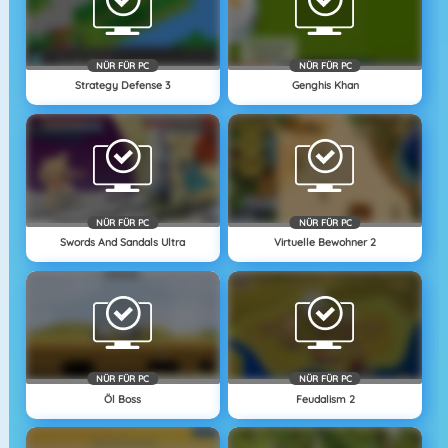
NÜR FÜR PC
NÜR FÜR PC
Strategy Defense 3
Genghis Khan
NÜR FÜR PC
NÜR FÜR PC
Swords And Sandals Ultra
Virtuelle Bewohner 2
NÜR FÜR PC
NÜR FÜR PC
Öl Boss
Feudalism 2