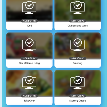
NÜR FÜR PC
NÜR FÜR PC
1066
Civilizations Wars
NÜR FÜR PC
NÜR FÜR PC
Der Ultieme Krieg
Paladog
NÜR FÜR PC
NÜR FÜR PC
TakeOver
Stormy Castle