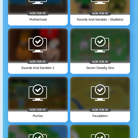
NÜR FÜR PC
NÜR FÜR PC
Motherload
Swords And Sandals - Gladiator
NÜR FÜR PC
NÜR FÜR PC
Swords And Sandals 2
Seven Deadly Sins
NÜR FÜR PC
NÜR FÜR PC
Murloc
Feudalism