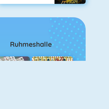
Ruhmeshalle
ahjongg Solitaire
Mahjong 4