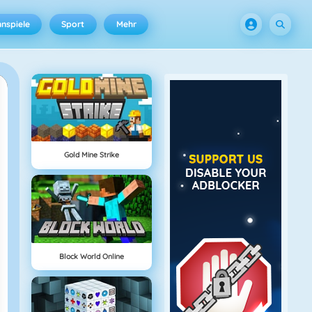
nspiele
Sport
Mehr
Gold Mine Strike
Block World Online