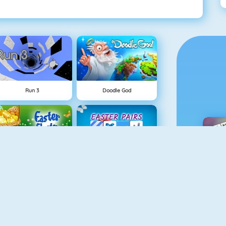
Run 3
Doodle God
Easter Shooter
Easter Pairs
M
NEU