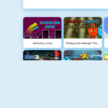
Geometry Jump
Fireboy And Watergirl: The Forrest Temple
NEU
Rally Point
Fireboy And Watergirl 3