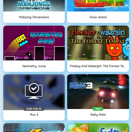
Mahjong Dimensions
Grow Island
Geometry Jump
Fireboy And Watergirl: The Forrest Temple
NÜR FÜR PC
NEU
Run 3
Rally Point