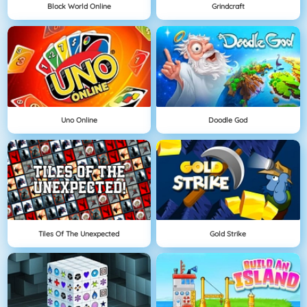
Block World Online
Grindcraft
Uno Online
Doodle God
Tiles Of The Unexpected
Gold Strike