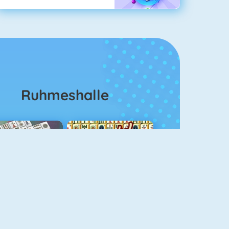
Ruhmeshalle
ahjongg Solitaire
Mahjong 4