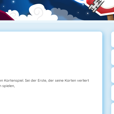
en Kartenspiel. Sei der Erste, der seine Karten verliert
 spielen,