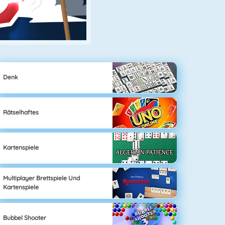
Denk
Rätselhaftes
Kartenspiele
Multiplayer Brettspiele Und
Kartenspiele
Bubbel Shooter