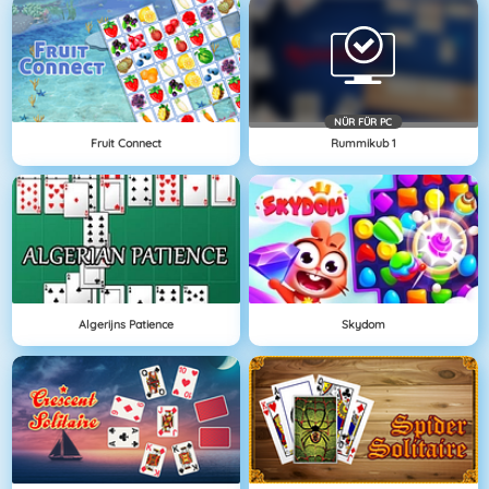
NÜR FÜR PC
Fruit Connect
Rummikub 1
Algerijns Patience
Skydom