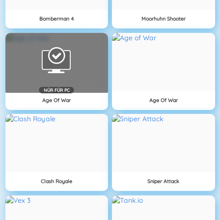
Bomberman 4
Moorhuhn Shooter
NÜR FÜR PC
Age Of War
Age Of War
Clash Royale
Sniper Attack