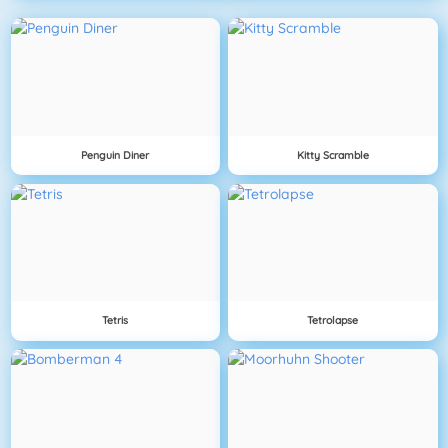
Penguin Diner
Kitty Scramble
Tetris
Tetrolapse