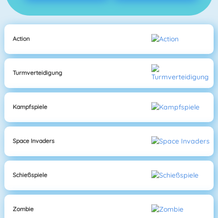
Action
Turmverteidigung
Kampfspiele
Space Invaders
Schießspiele
Zombie