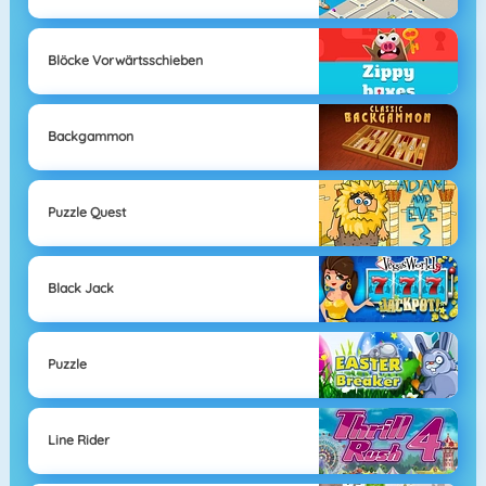
Blöcke Vorwärtsschieben
Backgammon
Puzzle Quest
Black Jack
Puzzle
Line Rider