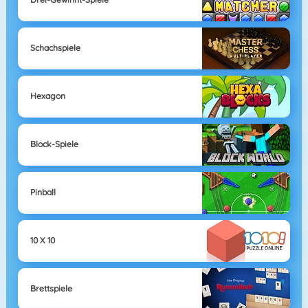
Schachspiele
Hexagon
Block-Spiele
Pinball
10 X 10
Brettspiele