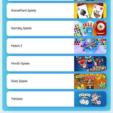
GamePoint Spiele
Gembly Spiele
Match 3
Html5-Spiele
Slots Spiele
Yahtzee