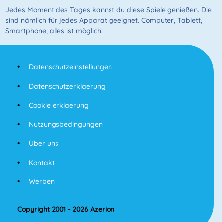
Jedes Moment des Tages kannst du diese Spiele genießen. Die
sind nämlich für jedes Apparat geeignet. Computer, Tablett,
Smartphone, alles ist möglich!
Datenschutzeinstellungen
Datenschutzerklaerung
Cookie erklaerung
Nutzungsbedingungen
Über uns
Kontakt
Werben
Copyright 2001 - 2026 Azerion