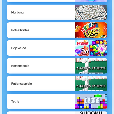
Mahjong
Rätselhaftes
Bejeweled
Kartenspiele
Patiencespiele
Tetris