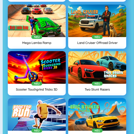
NEU
NEU
Mega Lamba Ramp
Land Cruiser Offroad Driver
NEU
NEU
Scooter Touchgrind Tricks 3D
Two Stunt Racers
NEU
NEU