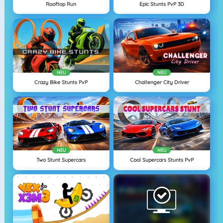
Rooftop Run
Epic Stunts PvP 3D
NEU
NEU
Crazy Bike Stunts PvP
Challenger City Driver
NEU
NEU
Two Stunt Supercars
Cool Supercars Stunts PvP