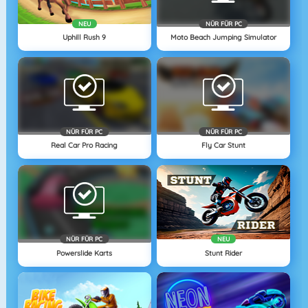
NEU
NÜR FÜR PC
Uphill Rush 9
Moto Beach Jumping Simulator
NÜR FÜR PC
NÜR FÜR PC
Real Car Pro Racing
Fly Car Stunt
NÜR FÜR PC
NEU
Powerslide Karts
Stunt Rider