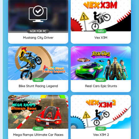
NÜR FÜR PC
NEU
Mustang City Driver
Vex X3M
NEU
NEU
Bike Stunt Racing Legend
Real Cars Epic Stunts
NEU
NEU
Mega Ramps Ultimate Car Races
Vex X3M 2