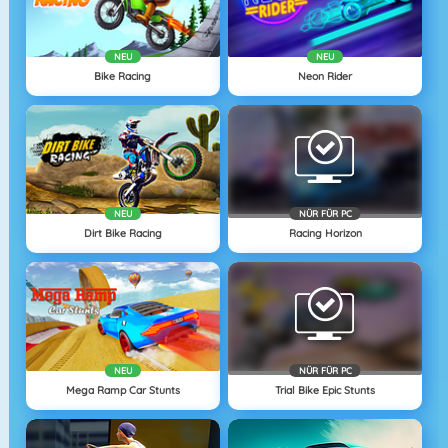
NEU
NEU
Bike Racing
Neon Rider
NEU
NÜR FÜR PC
Dirt Bike Racing
Racing Horizon
NEU
NÜR FÜR PC
Mega Ramp Car Stunts
Trial Bike Epic Stunts