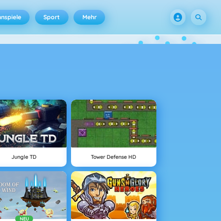
nspiele
Sport
Mehr
Jungle TD
Tower Defense HD
NEU