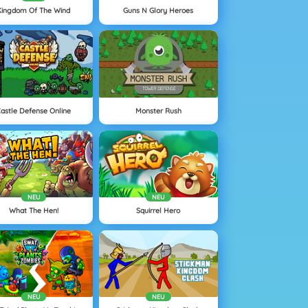
Kingdom Of The Wind
Guns N Glory Heroes
astle Defense Online
Monster Rush
NEU
NEU
What The Hen!
Squirrel Hero
NEU
NEU