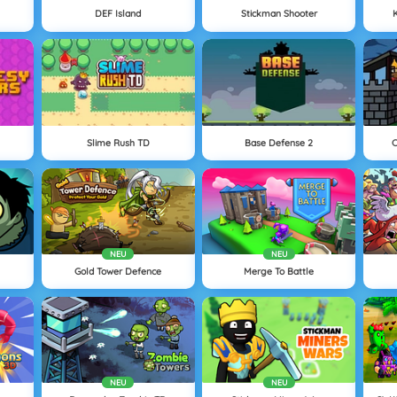
DEF Island
Stickman Shooter
Slime Rush TD
Base Defense 2
C
NEU
NEU
Gold Tower Defence
Merge To Battle
NEU
NEU