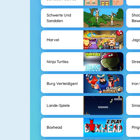
Schwerte Und
Shoo
Sandalen
Bewe
Marvel
Jagd
Ninja Turtles
Stre
Burg Verteidigen!
Iron
Lande-Spiele
Smas
Boxhead
Ping