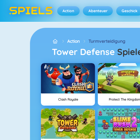
Action
Abenteuer
Geschick
Action
Turmverteidigung
Tower Defense
Spiel
Clash Royale
Protect The Kingdo