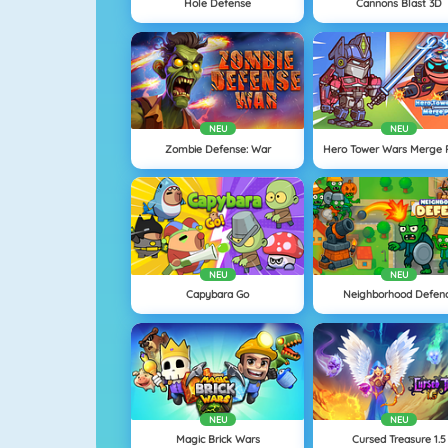
Hole Defense
Cannons Blast 3D
NEU
NEU
Zombie Defense: War
Hero Tower Wars Merge 
NEU
NEU
Capybara Go
Neighborhood Defen
NEU
NEU
Magic Brick Wars
Cursed Treasure 1.5