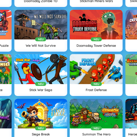
Doomsday Zombie TD
Stickman Miners Wars
SWAT
NEU
NEU
Puzzle
We Will Not Survive
Doomsday Tower Defense
NEU
NEU
ce
Stick War Saga
Frost Defense
NEU
NEU
Siege Break
Summon The Hero