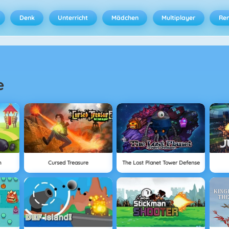
Denk
Unterricht
Mädchen
Multiplayer
Ren
e
m
Cursed Treasure
The Lost Planet Tower Defense