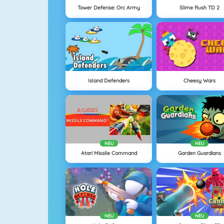
Tower Defense: Orc Army
Slime Rush TD 2
Island Defenders
Cheesy Wars
NEU
NEU
Atari Missile Command
Garden Guardians
NEU
NEU