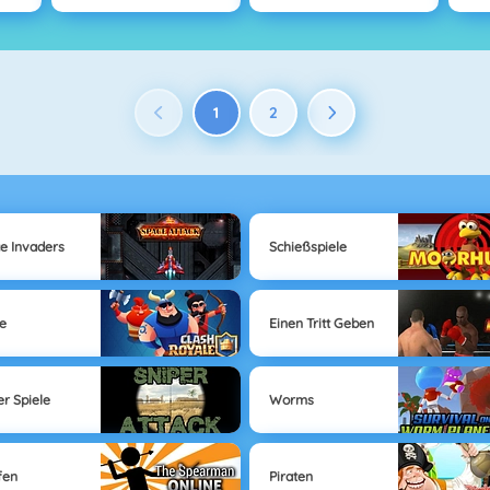
1
2
e Invaders
Schießspiele
le
Einen Tritt Geben
er Spiele
Worms
fen
Piraten