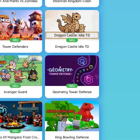
 And Plants Vs Zombies
Stickman Kingdom Clash
NEU
NEU
Tower Defenders
Dragon Castle Idle TD
NEU
NEU
Avenger Guard
Geometry Tower Defense
NEU
Heroes Of Mangara: Frost Crown
King Bowling Defence