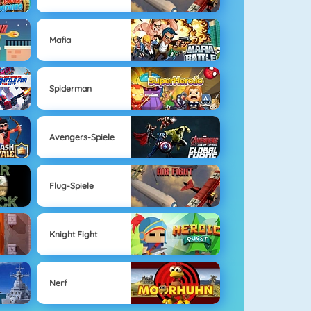
Mafia
Spiderman
Avengers-Spiele
Flug-Spiele
Knight Fight
Nerf