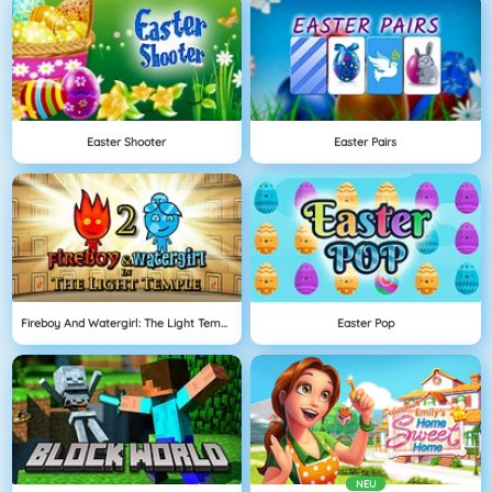
Easter Shooter
Easter Pairs
Fireboy And Watergirl: The Light Temple
Easter Pop
NEU