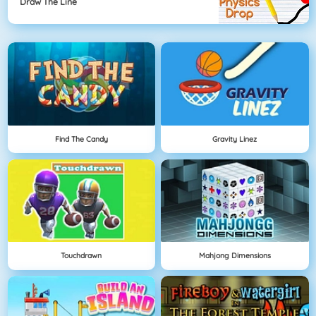
Draw The Line
Find The Candy
Gravity Linez
Touchdrawn
Mahjong Dimensions