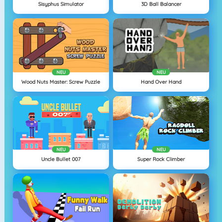
Sisyphus Simulator
3D Ball Balancer
NEU
NEU
Wood Nuts Master: Screw Puzzle
Hand Over Hand
NEU
NEU
Uncle Bullet 007
Super Rock Climber