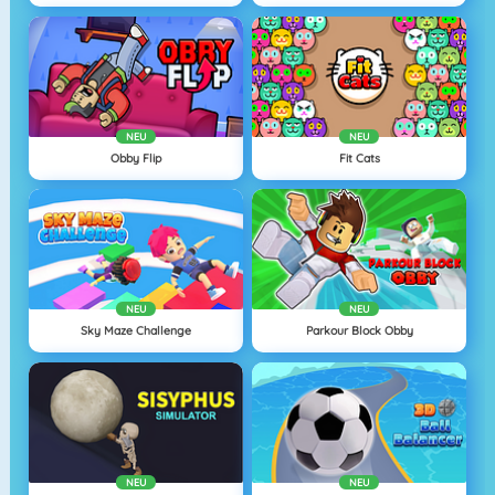
NEU
NEU
Obby Flip
Fit Cats
NEU
NEU
Sky Maze Challenge
Parkour Block Obby
NEU
NEU