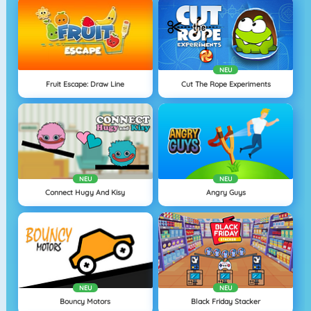
NEU
Fruit Escape: Draw Line
Cut The Rope Experiments
NEU
NEU
Connect Hugy And Kisy
Angry Guys
NEU
NEU
Bouncy Motors
Black Friday Stacker