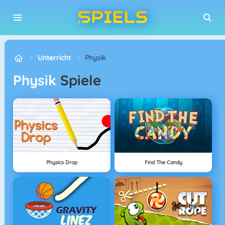
Unterricht
Physik
Physik
Spiele
Physics Drop
Find The Candy