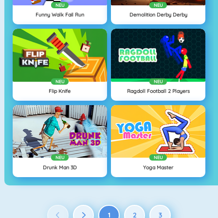
NEU
NEU
Funny Walk Fail Run
Demolition Derby Derby
NEU
NEU
Flip Knife
Ragdoll Football 2 Players
NEU
NEU
Drunk Man 3D
Yoga Master
1
2
3