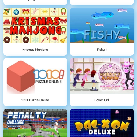
Krismas Mahjong
Fishy 1
1010! Puzzle Online
Lover Girl