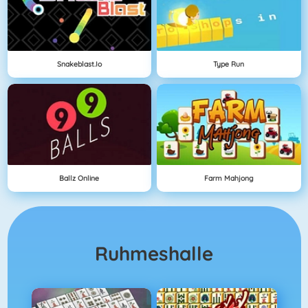
Snakeblast.io
Type Run
Ballz Online
Farm Mahjong
Ruhmeshalle