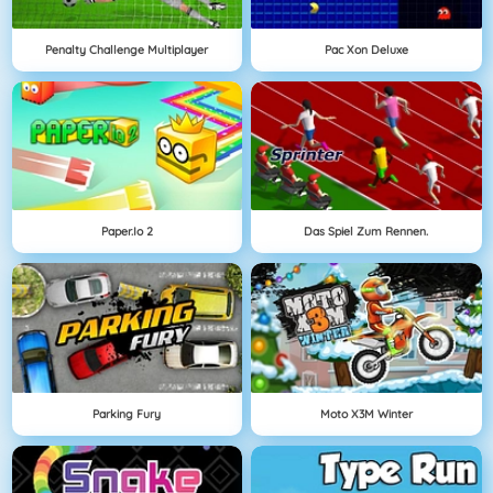
Penalty Challenge Multiplayer
Pac Xon Deluxe
Paper.io 2
Das Spiel Zum Rennen.
Parking Fury
Moto X3M Winter