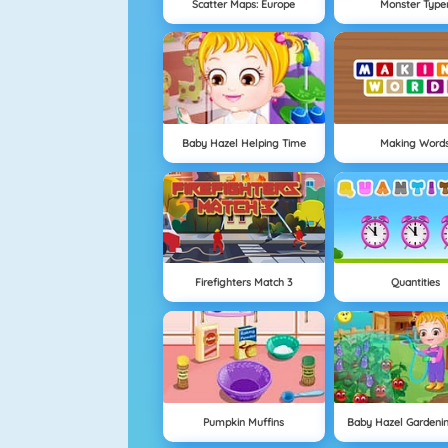
Scatter Maps: Europe
Monster Type
Baby Hazel Helping Time
Making Word
Firefighters Match 3
Quantities
Pumpkin Muffins
Baby Hazel Gardeni