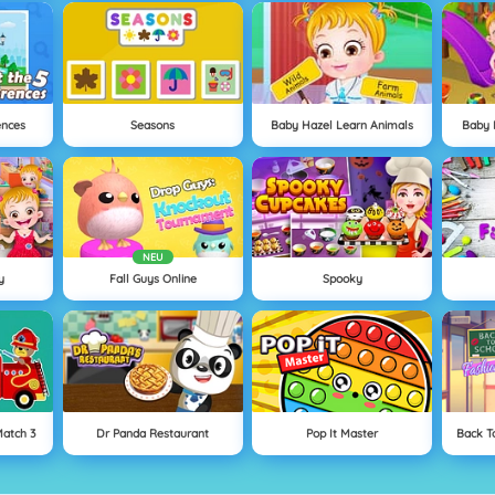
ences
Seasons
Baby Hazel Learn Animals
Baby 
NEU
y
Fall Guys Online
Spooky
Match 3
Dr Panda Restaurant
Pop It Master
Back T