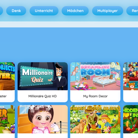
Denk
Unterricht
Mädchen
Multiplayer
Ren
aster
Millionaire Quiz HD
My Room Decor