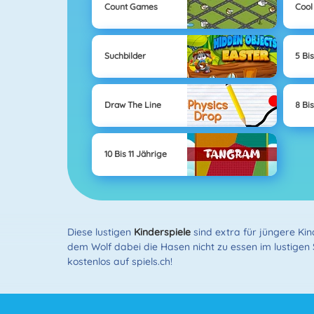
Count Games
Cool
Suchbilder
5 Bi
Draw The Line
8 Bi
10 Bis 11 Jährige
Diese lustigen
Kinderspiele
sind extra für jüngere Kin
dem Wolf dabei die Hasen nicht zu essen im lustigen 
kostenlos auf spiels.ch!