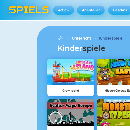
Action
Abenteuer
Geschick
Unterricht
Kinderspiele
Kinder
spiele
Grow Island
Hidden Objects E