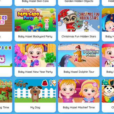
r
Baby Hazel Skin Care
Garden Hidden Objects
Hidd
s
Baby Hazel Backyard Party
Christmas Fun Hidden Stars
Baby H
Baby Hazel New Year Party
Baby Hazel Dolphin Tour
Baby 
ng Time
My Dog
Baby Hazel Mischief Time
C