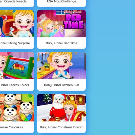
en Objects Insects
USA Map Challenge
azel Sibling Surprise
Baby Hazel Bed Time
Hazel Learns Colors
Baby Hazel Kitchen Fun
heese Cupcakes
Baby Hazel Christmas Dream