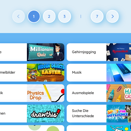
1
2
3
7
|
a
Gehirnjogging
elbilder
Musik
ik
Ausmalspiele
Suche Die
hen
Unterschiede