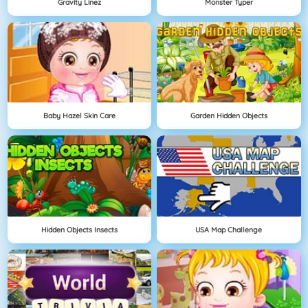
Gravity Linez
Monster Typer
Baby Hazel Skin Care
Garden Hidden Objects
Hidden Objects Insects
USA Map Challenge