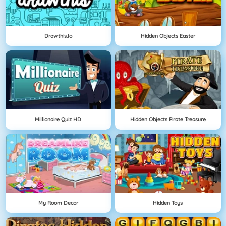
Drawthis.io
Hidden Objects Easter
Millionaire Quiz HD
Hidden Objects Pirate Treasure
My Room Decor
Hidden Toys