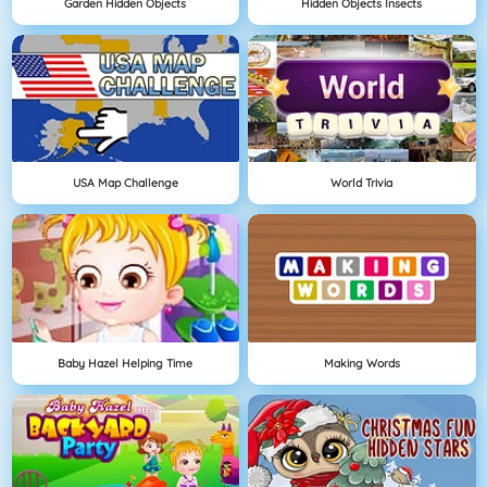
Garden Hidden Objects
Hidden Objects Insects
USA Map Challenge
World Trivia
Baby Hazel Helping Time
Making Words