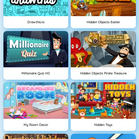
Drawthis.io
Hidden Objects Easter
Millionaire Quiz HD
Hidden Objects Pirate Treasure
My Room Decor
Hidden Toys