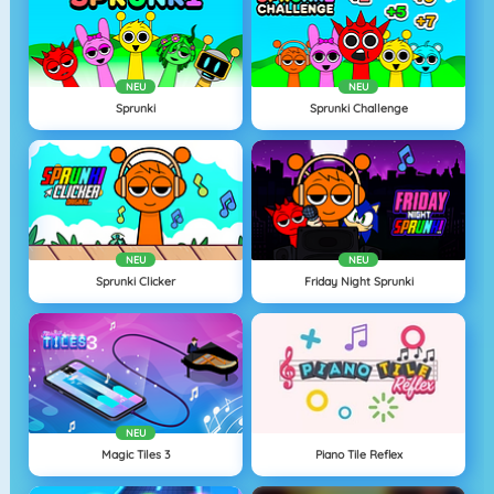
NEU
NEU
Sprunki
Sprunki Challenge
NEU
NEU
Sprunki Clicker
Friday Night Sprunki
NEU
Magic Tiles 3
Piano Tile Reflex