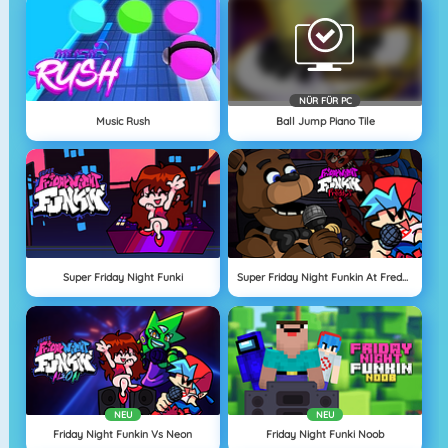
NÜR FÜR PC
Music Rush
Ball Jump Piano Tile
Super Friday Night Funki
Super Friday Night Funkin At Freddys 2
NEU
NEU
Friday Night Funkin Vs Neon
Friday Night Funki Noob