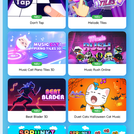
NEU
NEU
Don't Tap
Melodic Tiles
NEU
NEU
Music Cat! Piano Tiles 3D
Music Rush Online
NEU
NEU
Beat Blader 3D
Duet Cats Halloween Cat Music