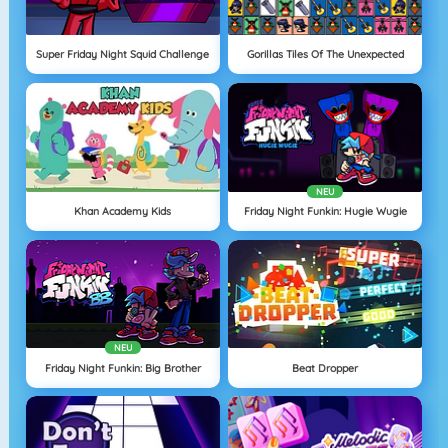
Super Friday Night Squid Challenge
Gorillas Tiles Of The Unexpected
NEU
Khan Academy Kids
Friday Night Funkin: Hugie Wugie
NEU
Friday Night Funkin: Big Brother
Beat Dropper