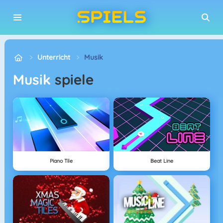
Unterricht
Musik
musik
spiele
Piano Tile
Beat Line