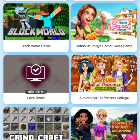
NEU
Block World Online
Delicious: Emily's Home Sweet Home
NÜR FÜR PC
Love Tester
Autumn Ball At Princess College