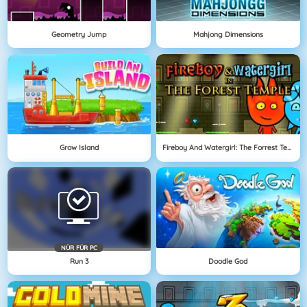
Geometry Jump
Mahjong Dimensions
Grow Island
Fireboy And Watergirl: The Forrest Temple
NÜR FÜR PC
Run 3
Doodle God