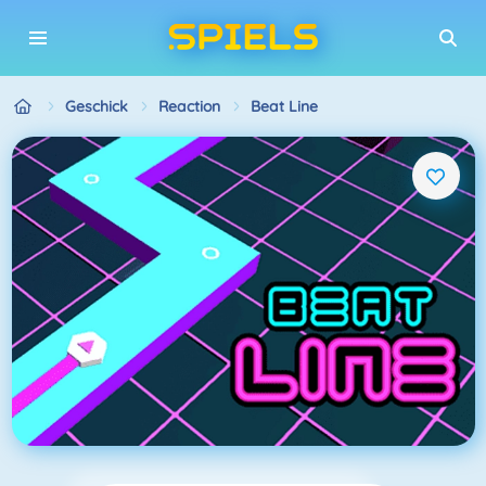
Geschick
Reaction
Beat Line