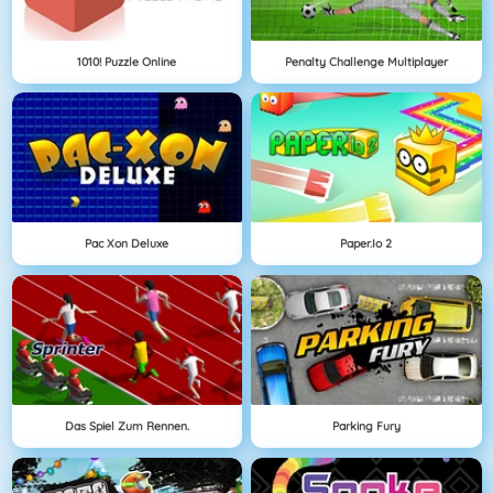
1010! Puzzle Online
Penalty Challenge Multiplayer
Pac Xon Deluxe
Paper.io 2
Das Spiel Zum Rennen.
Parking Fury