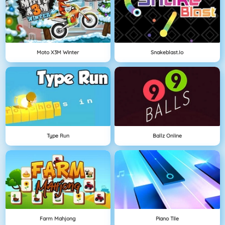
Moto X3M Winter
Snakeblast.io
Type Run
Ballz Online
Farm Mahjong
Piano Tile