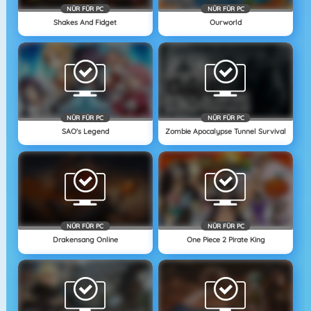
NÜR FÜR PC
NÜR FÜR PC
Shakes And Fidget
Ourworld
NÜR FÜR PC
NÜR FÜR PC
SAO's Legend
Zombie Apocalypse Tunnel Survival
NÜR FÜR PC
NÜR FÜR PC
Drakensang Online
One Piece 2 Pirate King