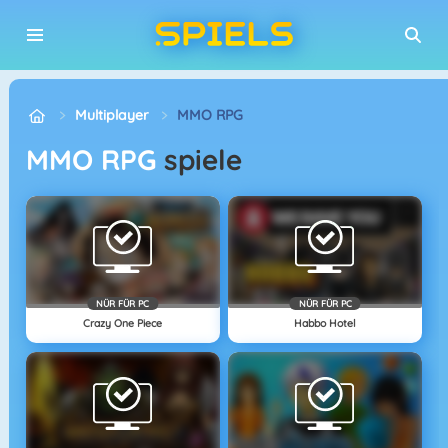
Multiplayer
MMO RPG
MMO RPG
spiele
NÜR FÜR PC
NÜR FÜR PC
Crazy One Piece
Habbo Hotel