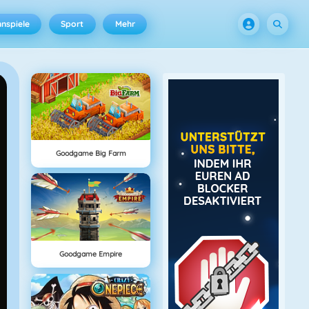
nspiele
Sport
Mehr
Goodgame Big Farm
Goodgame Empire