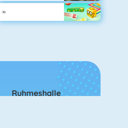
.io
Ruhmeshalle