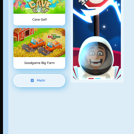
Cave Golf
Goodgame Big Farm
Mehr