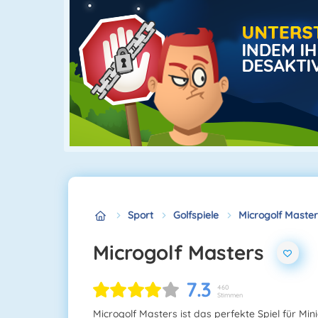
Sport
Golfspiele
Microgolf Master
Microgolf Masters
7.3
460
Stimmen
Microgolf Masters ist das perfekte Spiel für Min