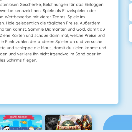
n kostenlosen Geschenke, Belohnungen für das Einloggen
erbe kennzeichnen. Spiele als Einzelspieler oder
d Wettbewerbe mit vierer Teams. Spiele im
. Hole gelegentlich die täglichen Preise. Außerdem
rhalten kannst. Sammle Diamanten und Gold, damit du
 Ziehe Karten und schaue dann mal, welche Preise und
ie Punktzahlen der anderen Spieler an und versuche
Mitte und schleppe die Maus, damit du zielen kannst und
liegen und verliere ihn nicht irgendwo im Sand oder im
es Schirms fliegen.