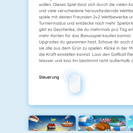
wollen. Dieses Spiel lässt sich durch die viele
und viele verschiedene herausfordernde Wettbew
spiele mit deinen Freunden 2v2 Wettbewerbe un
Turniermodus und entdecke noch mehr Spielarten
gibt es Geschenke, die du mehrmals pro Tag e
mehr Karten für das Bonusspiel kaufen kannst.
Upgrades du gewonnen hast. Schaue dir auch d
sie alle aus dem Grün zu spielen. Klicke in der 
die Kraft einstellen kannst. Lass den Golfball f
Wasser und lass ihn bestimmt nicht außerhalb d
Steuerung