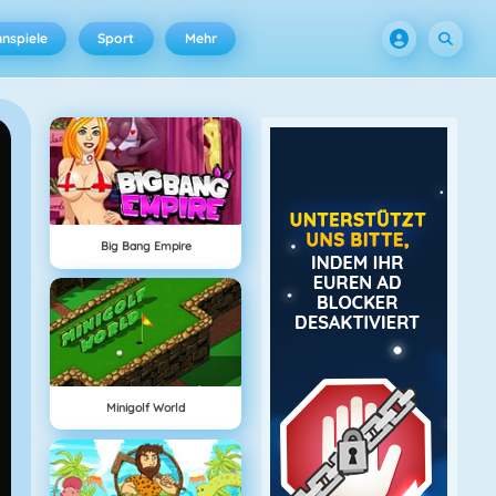
nspiele
Sport
Mehr
Big Bang Empire
Minigolf World