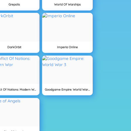
Grepolis
World Of Warships
DarkOrbit
Imperia Online
Conflict Of Nations: Modern War
Goodgame Empire: World War 3