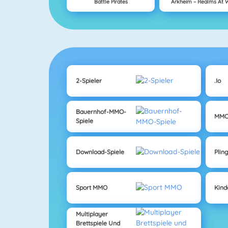
Battle Pirates
Arkheim – Realms At 
2-Spieler
.io
Bauernhof-MMO-
MMO
Spiele
Download-Spiele
Plin
Sport MMO
Kin
Multiplayer
Brettspiele Und