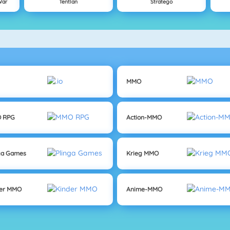
War
Tentlan
Stratego
MMO
 RPG
Action-MMO
ga Games
Krieg MMO
der MMO
Anime-MMO