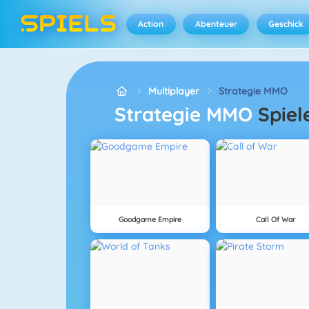
Action
Abenteuer
Geschick
Multiplayer
Strategie MMO
Strategie MMO
Spiel
Goodgame Empire
Call Of War