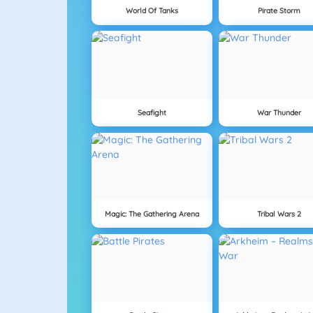
World Of Tanks
Pirate Storm
Seafight
War Thunder
Magic: The Gathering Arena
Tribal Wars 2