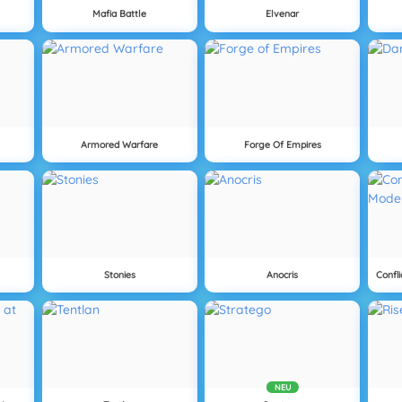
Mafia Battle
Elvenar
Armored Warfare
Forge Of Empires
Stonies
Anocris
NEU