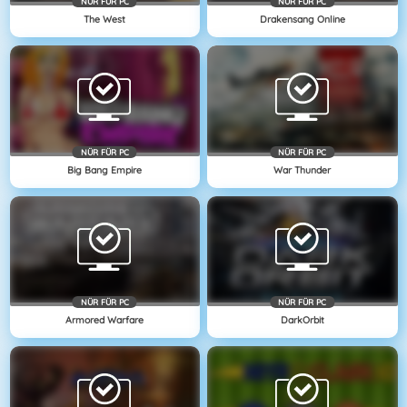
NÜR FÜR PC
NÜR FÜR PC
The West
Drakensang Online
NÜR FÜR PC
NÜR FÜR PC
Big Bang Empire
War Thunder
NÜR FÜR PC
NÜR FÜR PC
Armored Warfare
DarkOrbit