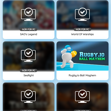
NÜR FÜR PC
NÜR FÜR PC
SAO's Legend
World Of Warships
NÜR FÜR PC
Seafight
Rugby.io Ball Mayhem