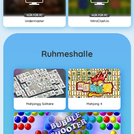
NÜR FÜR PC
NÜR FÜR PC
Undermaster
NitroClash.io
Ruhmeshalle
Mahjongg Solitaire
Mahjong 4