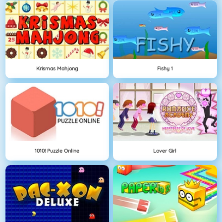
Krismas Mahjong
Fishy 1
1010! Puzzle Online
Lover Girl