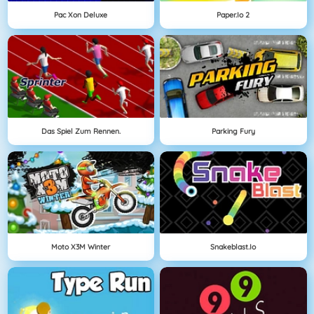
Pac Xon Deluxe
Paper.io 2
Das Spiel Zum Rennen.
Parking Fury
Moto X3M Winter
Snakeblast.io