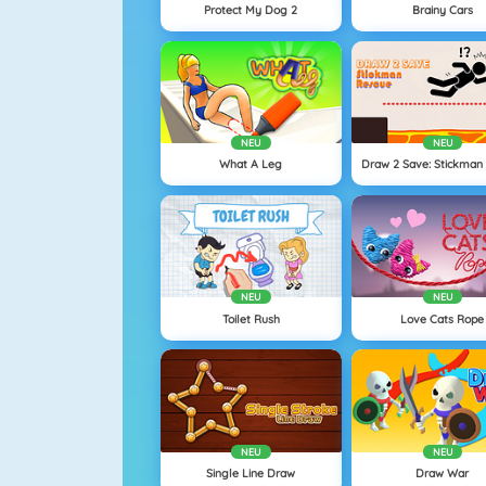
Protect My Dog 2
Brainy Cars
NEU
NEU
What A Leg
Draw 2 Save: Stickman
NEU
NEU
Toilet Rush
Love Cats Rope
NEU
NEU
Single Line Draw
Draw War