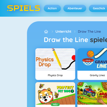
Action
Abenteuer
Geschick
Unterricht
Draw The Line
Draw the Line
spiel
Physics Drop
Gravity Linez
NEU