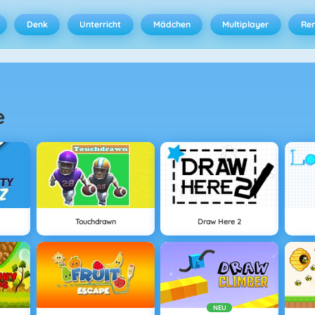
Denk
Unterricht
Mädchen
Multiplayer
Ren
e
Touchdrawn
Draw Here 2
NEU