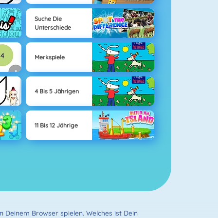
Suche Die
Unterschiede
Merkspiele
4 Bis 5 Jährigen
11 Bis 12 Jährige
 in Deinem Browser spielen. Welches ist Dein