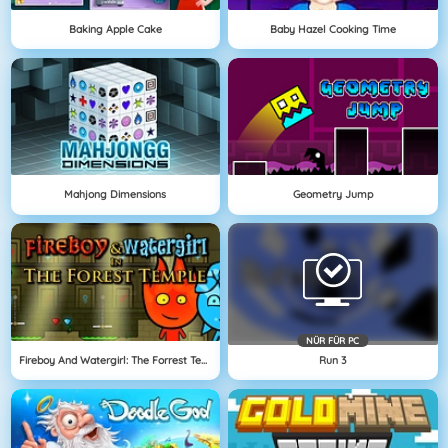
Baking Apple Cake
Baby Hazel Cooking Time
Mahjong Dimensions
Geometry Jump
NÜR FÜR PC
Fireboy And Watergirl: The Forrest Temple
Run 3