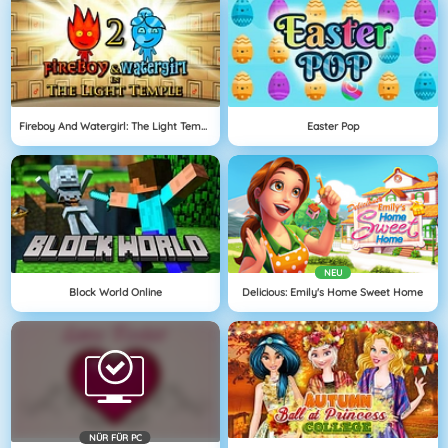
Fireboy And Watergirl: The Light Temple
Easter Pop
NEU
Block World Online
Delicious: Emily's Home Sweet Home
NÜR FÜR PC