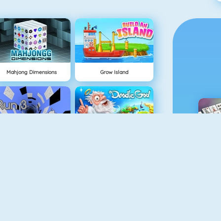
Mahjong Dimensions
Grow Island
Run 3
Doodle God
M
Fireboy And Watergirl 3
Easter Shooter