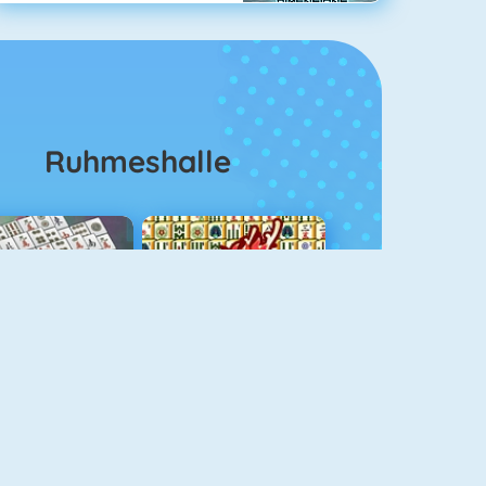
Ruhmeshalle
ahjongg Solitaire
Mahjong 4