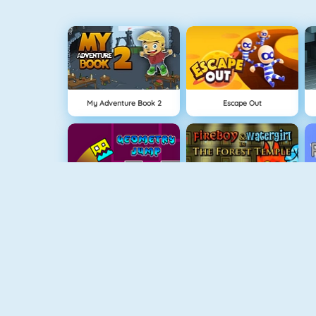
My Adventure Book 2
Escape Out
Geometry Jump
Fireboy And Watergirl: The Forrest Temple
NEU
Gold Mine Strike
Rally Point