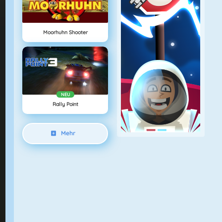
Moorhuhn Shooter
NEU
Rally Point
Mehr