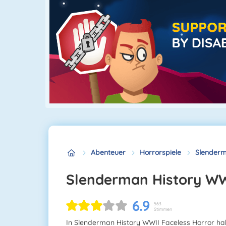
Abenteuer
Horrorspiele
Slenderm
Slenderman History WW
6.9
563
Stimmen
In Slenderman History WWII Faceless Horror h