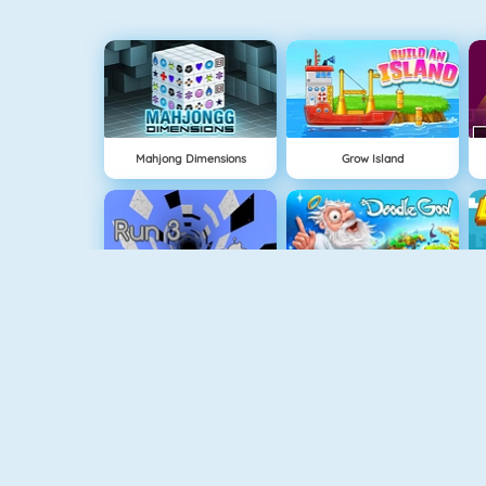
Mahjong Dimensions
Grow Island
Run 3
Doodle God
Fireboy And Watergirl 3
Easter Shooter