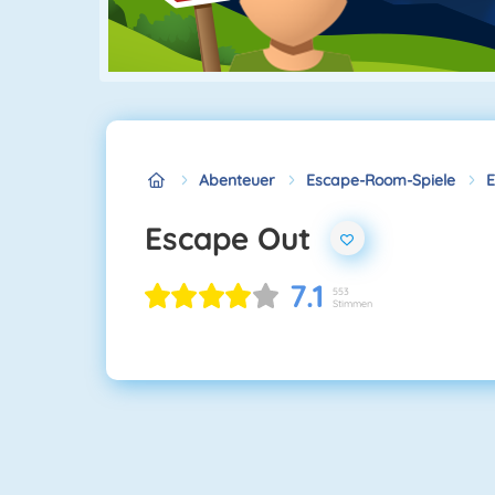
Abenteuer
Escape-Room-Spiele
E
Escape Out
7.1
553
Stimmen