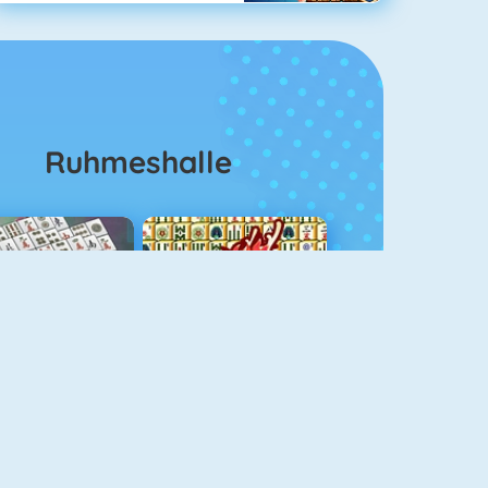
Ruhmeshalle
ahjongg Solitaire
Mahjong 4