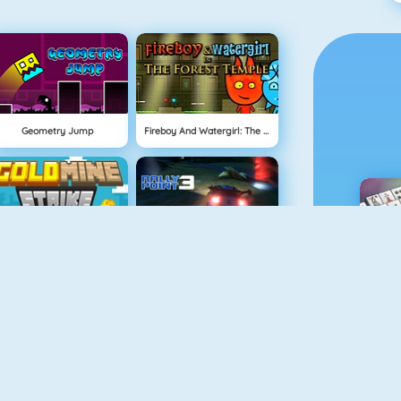
Geometry Jump
Fireboy And Watergirl: The Forrest Temple
NEU
Gold Mine Strike
Rally Point
M
Easter Pairs
Fireboy And Watergirl: The Light Temple