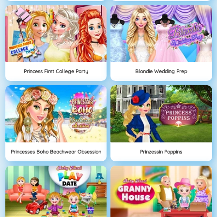
Princess First College Party
Blondie Wedding Prep
Princesses Boho Beachwear Obsession
Prinzessin Poppins