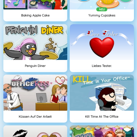
NEU
Baking Apple Cake
Yummy Cupcakes
Penguin Diner
Liebes Tester.
Küssen Auf Der Arbeit
Kill Time At The Office