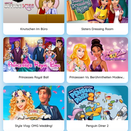
Knutschen Im Büro
Sisters Dressing Room
Princesses Royal Ball
Prinzessen Vs. Berühmtheiten Modewettbewerb
Style Vlog: OMG Wedding!
Penguin Diner 2