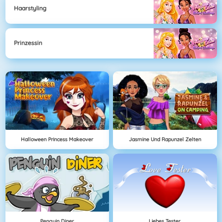
Haarstyling
Prinzessin
Halloween Princess Makeover
Jasmine Und Rapunzel Zelten
Penguin Diner
Liebes Tester.