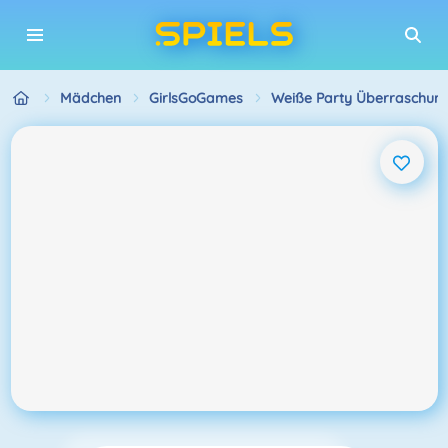
Mädchen
GirlsGoGames
Weiße Party Überraschun