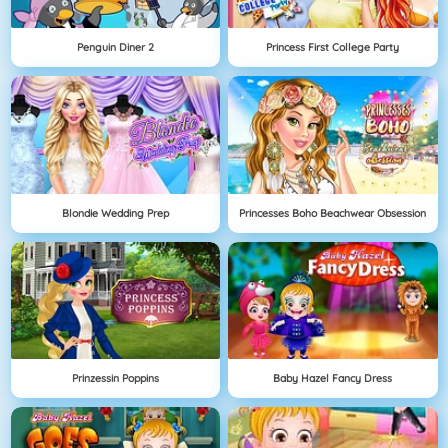
Penguin Diner 2
Princess First College Party
Blondie Wedding Prep
Princesses Boho Beachwear Obsession
Prinzessin Poppins
Baby Hazel Fancy Dress