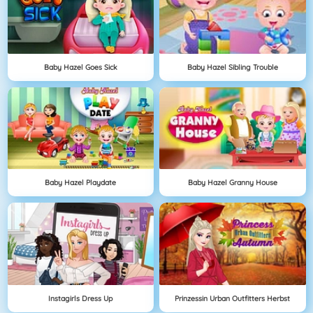
Baby Hazel Goes Sick
Baby Hazel Sibling Trouble
Baby Hazel Playdate
Baby Hazel Granny House
Instagirls Dress Up
Prinzessin Urban Outfitters Herbst