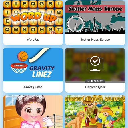
Word Up
Scatter Maps: Europe
NÜR FÜR PC
Gravity Linez
Monster Typer