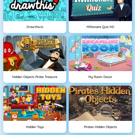
Drawthis.io
Millionaire Quiz HD
Hidden Objects Pirate Treasure
My Room Decor
Hidden Toys
Pirates Hidden Objects