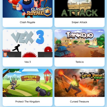
Clash Royale
Sniper Attack
Vex 3
Tank.io
Protect The Kingdom
Cursed Treasure