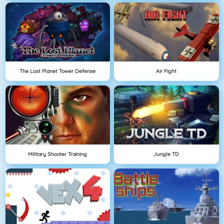
The Lost Planet Tower Defense
Air Fight
Military Shooter Training
Jungle TD