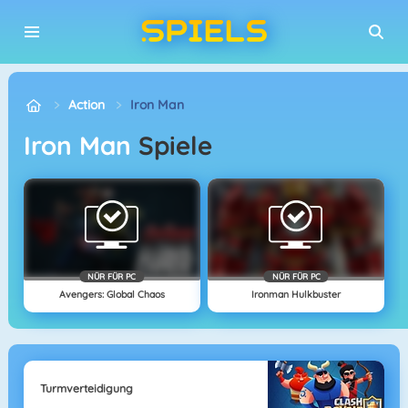
Action
Iron Man
Iron Man
Spiele
NÜR FÜR PC
NÜR FÜR PC
Avengers: Global Chaos
Ironman Hulkbuster
Turmverteidigung