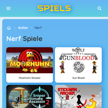
Action
Nerf
Nerf
Spiele
Moorhuhn Shooter
Gun Blood