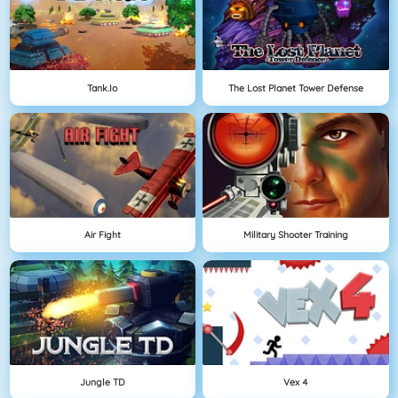
Tank.io
The Lost Planet Tower Defense
Air Fight
Military Shooter Training
Jungle TD
Vex 4