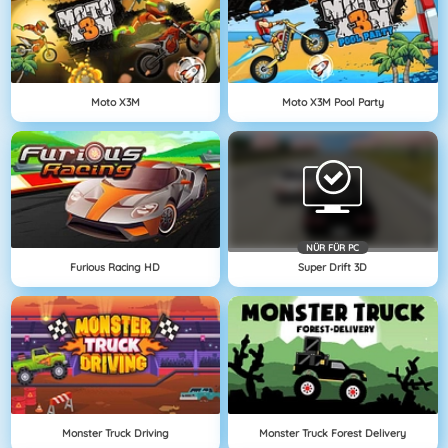
Moto X3M
Moto X3M Pool Party
NÜR FÜR PC
Furious Racing HD
Super Drift 3D
Monster Truck Driving
Monster Truck Forest Delivery