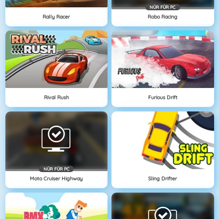
NÜR FÜR PC
Rally Racer
Robo Racing
Rival Rush
Furious Drift
NÜR FÜR PC
Moto Cruiser Highway
Sling Drifter