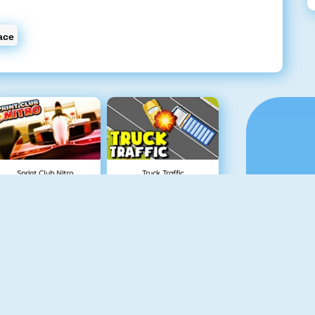
ace
Sprint Club Nitro
Truck Traffic
Rally Racer
Robo Racing
M