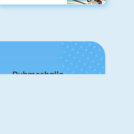
Ruhmeshalle
ahjongg Solitaire
Mahjong 4