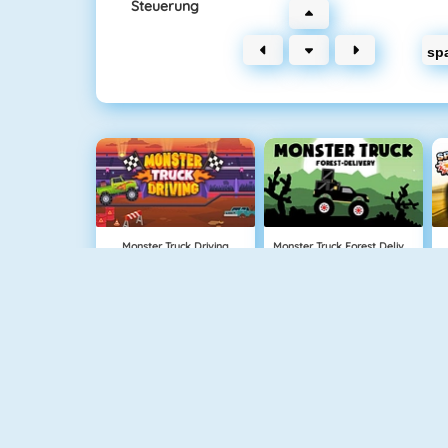
Steuerung
sp
Monster Truck Driving
Monster Truck Forest Delivery
Desktop Racing 2
Maserati Gran Turismo 2018