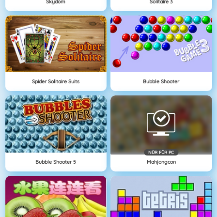
Skydom
Solitaire 3
Spider Solitaire Suits
Bubble Shooter
NÜR FÜR PC
Bubble Shooter 5
Mahjongcon