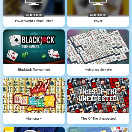
NÜR FÜR PC
NÜR FÜR PC
Poker World: Offline Poker
Poker
Blackjack Tournament
Mahjongg Solitaire
Mahjong 4
Tiles Of The Unexpected