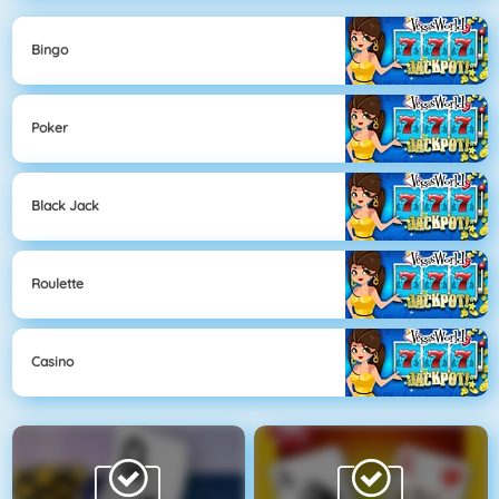
Bingo
Poker
Black Jack
Roulette
Casino