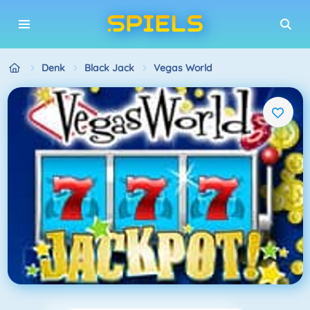
Denk
Black Jack
Vegas World