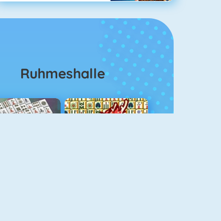
Ruhmeshalle
ahjongg Solitaire
Mahjong 4