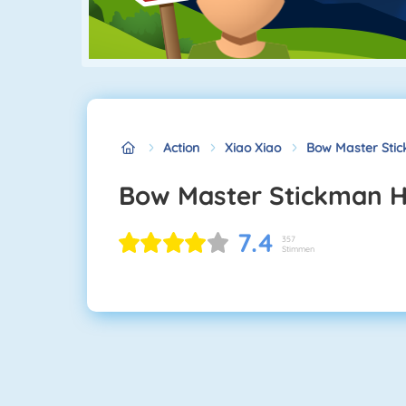
Action
Xiao Xiao
Bow Master Sti
Bow Master Stickman 
7.4
357
Stimmen