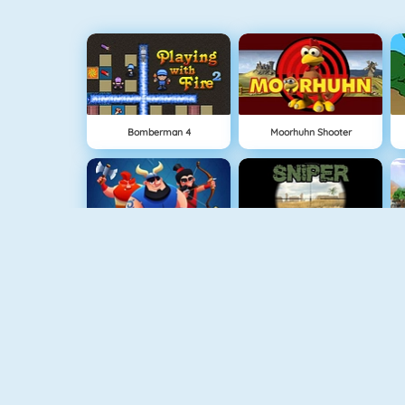
Bomberman 4
Moorhuhn Shooter
Clash Royale
Sniper Attack
Cursed Treasure
The Lost Planet Tower Defense