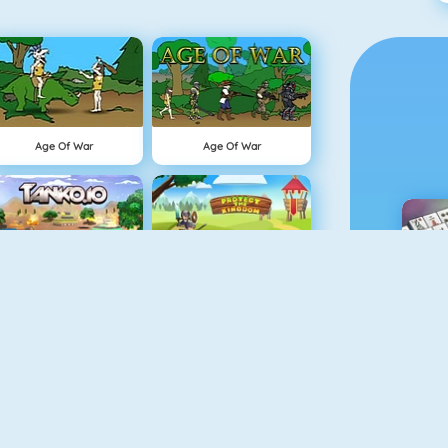
Age Of War
Age Of War
Tank.io
Protect The Kingdom
M
Air Fight
Military Shooter Training