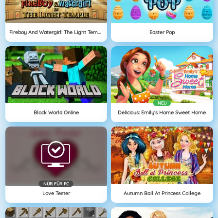
Fireboy And Watergirl: The Light Temple
Easter Pop
NEU
Block World Online
Delicious: Emily's Home Sweet Home
NÜR FÜR PC
Love Tester
Autumn Ball At Princess College