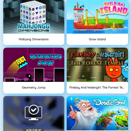
Mahjong Dimensions
Grow Island
Geometry Jump
Fireboy And Watergirl: The Forrest Temple
NÜR FÜR PC