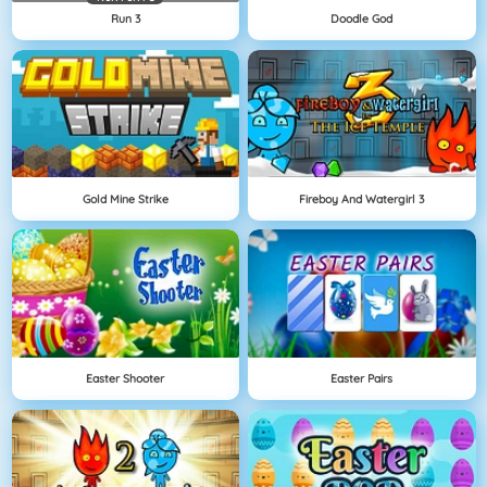
Run 3
Doodle God
Gold Mine Strike
Fireboy And Watergirl 3
Easter Shooter
Easter Pairs